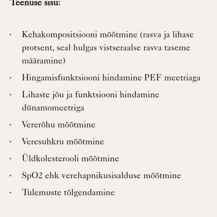
Teenuse sisu:
Kehakompositsiooni mõõtmine (rasva ja lihase
protsent, seal hulgas vistseraalse rasva taseme
määramine)
Hingamisfunktsiooni hindamine PEF meetriaga
Lihaste jõu ja funktsiooni hindamine
dünamomeetriga
Vererõhu mõõtmine
Veresuhkru mõõtmine
Üldkolesterooli mõõtmine
SpO2 ehk verehapnikusisalduse mõõtmine
Tulemuste tõlgendamine