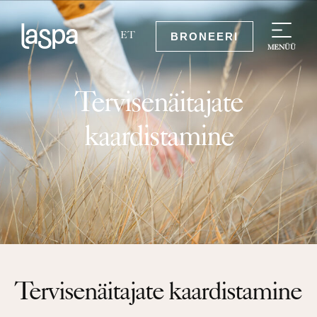
BRONEERI
ET
MENÜÜ
Tervisenäitajate
kaardistamine
Tervisenäitajate kaardistamine