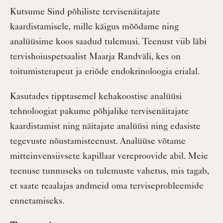
Kutsume Sind põhiliste tervisenäitajate
kaardistamisele, mille käigus mõõdame ning
analüüsime koos saadud tulemusi. Teenust viib läbi
tervishoiuspetsaalist Maarja Randväli, kes on
toitumisterapeut ja eriõde endokrinoloogia erialal.
Kasutades tipptasemel kehakoostise analüüsi
tehnoloogiat pakume põhjalike tervisenäitajate
kaardistamist ning näitajate analüüsi ning edasiste
tegevuste nõustamisteenust. Analüüse võtame
mitteinvensiivsete kapillaar vereproovide abil. Meie
teenuse tunnuseks on tulemuste vahetus, mis tagab,
et saate reaalajas andmeid oma terviseprobleemide
ennetamiseks.